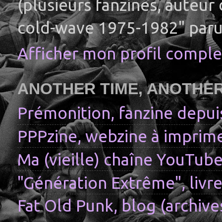
(plusieurs fanzines, auteur
cold-wave 1975-1982" paru
Afficher mon profil comple
ANOTHER TIME, ANOTHE
Prémonition, fanzine depui
PPPzine, webzine à imprime
Ma (vieille) chaîne YouTub
"Génération Extrême", livre
Fat Old Punk, blog (archive