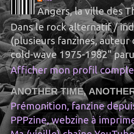
Angers, la ville des 
Dans le rock alternatif / i
(plusieurs fanzines, auteur
cold-wave 1975-1982" paru
Afficher mon profil comple
ANOTHER TIME, ANOTHE
Prémonition, fanzine depui
PPPzine, webzine à imprime
Ma (vieille) chaîne YouTub