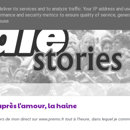
liver its services and to analyze traffic. Your IP address and u
rmance and security metrics to ensure quality of service, gene
buse.
après l'amour, la haine
lors de mon direct sur www.premo.fr tout à l'heure, dans lequel je comm