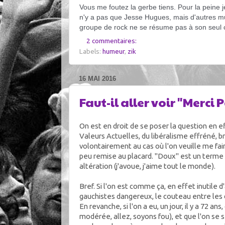
Vous me foutez la gerbe tiens. Pour la peine 
n'y a pas que Jesse Hugues, mais d'autres musi
groupe de rock ne se résume pas à son seul 
2 commentaires:
Labels:
humeur
,
zik
16 MAI 2016
Faut-il aller voir "Merci 
On est en droit de se poser la question en ef
Valeurs Actuelles, du libéralisme effréné, br
volontairement au cas où l'on veuille me fair
peu remise au placard. "Doux" est un terme 
altération (j'avoue, j'aime tout le monde).
Bref. Si l'on est comme ça, en effet inutile d
gauchistes dangereux, le couteau entre les 
En revanche, si l'on a eu, un jour, il y a 72
modérée, allez, soyons fou), et que l'on se s