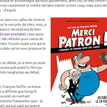
tique et économique qui nous gouvernent, alors oui, on doit foncer 
a non seulement le mérite de faire marrer un bon coup, mais aussi de
 - d'espoir.
sse dans les salles de cinéma
ur le voir près de chez vous, si
veaux), nécessitera de bien
(
ici par exemple
), mais aussi
t fait refouler pour cause de
ndre 10 jours avant une autre
 la date qu'on vous propose (si
c un débat, on a donc pu avoir
aucune pub avant le film (ça
é très longtemps au débat,
ur, François Ruffin, un brave
 a affirmé que lorsqu'il
 cassoulet en mettant
a bonne franquette quoi - je
ir), qui est parti en guerre