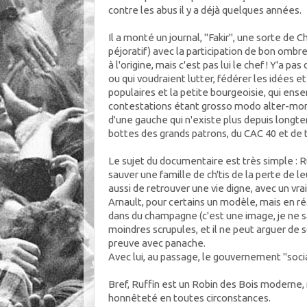
contre les abus il y a déjà quelques années.
Il a monté un journal, "Fakir", une sorte de
péjoratif) avec la participation de bon ombre 
à l'origine, mais c'est pas lui le chef ! Y'a pas
ou qui voudraient lutter, fédérer les idées 
populaires et la petite bourgeoisie, qui ens
contestations étant grosso modo alter-mondia
d'une gauche qui n'existe plus depuis longt
bottes des grands patrons, du CAC 40 et de to
Le sujet du documentaire est très simple : 
sauver une famille de ch'tis de la perte de l
aussi de retrouver une vie digne, avec un vra
Arnault, pour certains un modèle, mais en réa
dans du champagne (c'est une image, je ne sai
moindres scrupules, et il ne peut arguer de so
preuve avec panache.
Avec lui, au passage, le gouvernement "socia
Bref, Ruffin est un Robin des Bois moderne,
honnêteté en toutes circonstances.