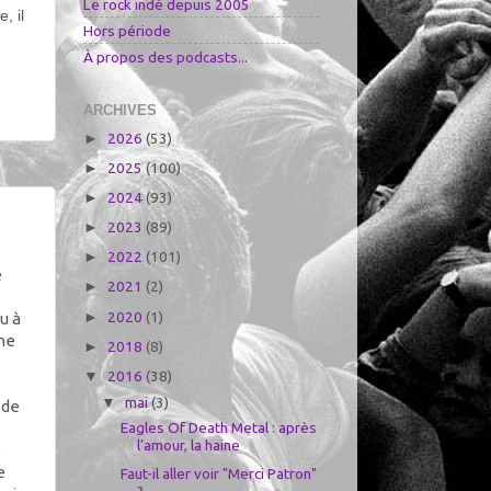
Le rock indé depuis 2005
 il 
Hors période
À propos des podcasts...
ARCHIVES
2026
(53)
►
2025
(100)
►
2024
(93)
►
2023
(89)
►
2022
(101)
►
e
2021
(2)
►
2020
(1)
u à
►
ine
2018
(8)
►
2016
(38)
▼
mai
(3)
▼
 de
Eagles Of Death Metal : après
l'amour, la haine
e
e
Faut-il aller voir "Merci Patron"