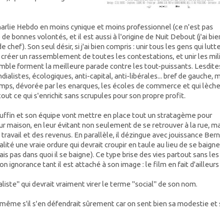
 Charlie Hebdo en moins cynique et moins professionnel (ce n'est pas
de bonnes volontés, et il est aussi à l'origine de Nuit Debout (j'ai bie
 de chef). Son seul désir, si j'ai bien compris : unir tous les gens qui lutt
et créer un rassemblement de toutes les contestations, et unir les mi
emble forment la meilleure parade contre les tout-puissants. Lesdite
listes, écologiques, anti-capital, anti-libérales... bref de gauche, 
emps, dévorée par les enarques, les écoles de commerce et qui lèche
ut ce qui s'enrichit sans scrupules pour son propre profit.
Ruffin et son équipe vont mettre en place tout un stratagème pour
eur maison, en leur évitant non seulement de se retrouver à la rue, m
i travail et des revenus. En parallèle, il dézingue avec jouissance Ber
lité une vraie ordure qui devrait croupir en taule au lieu de se baigne
s pas dans quoi il se baigne). Ce type brise des vies partout sans les
n ignorance tant il est attaché à son image : le film en fait d'ailleurs
liste" qui devrait vraiment virer le terme "social" de son nom.
 même s'il s'en défendrait sûrement car on sent bien sa modestie et