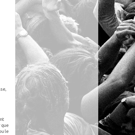
sse,
ent
r que
ou le