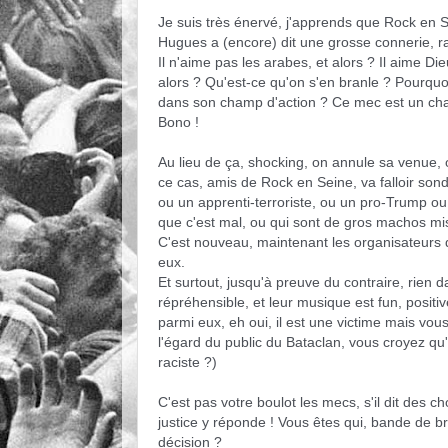
Je suis très énervé, j'apprends que Rock en 
Hugues a (encore) dit une grosse connerie, rac
Il n'aime pas les arabes, et alors ? Il aime Dieu
alors ? Qu'est-ce qu'on s'en branle ? Pourquoi 
dans son champ d'action ? Ce mec est un chant
Bono !
Au lieu de ça, shocking, on annule sa venue, o
ce cas, amis de Rock en Seine, va falloir sond
ou un apprenti-terroriste, ou un pro-Trump ou
que c'est mal, ou qui sont de gros machos mi
C'est nouveau, maintenant les organisateurs de
eux.
Et surtout, jusqu'à preuve du contraire, rien 
répréhensible, et leur musique est fun, positive
parmi eux, eh oui, il est une victime mais vous 
l'égard du public du Bataclan, vous croyez qu'i
raciste ?)
C'est pas votre boulot les mecs, s'il dit des c
justice y réponde ! Vous êtes qui, bande de 
décision ?