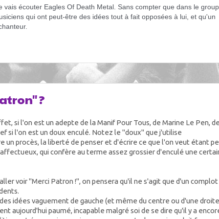
je vais écouter Eagles Of Death Metal. Sans compter que dans le groupe,
ciens qui ont peut-être des idées tout à fait opposées à lui, et qu'un 
chanteur.
Patron" ?
fet, si l'on est un adepte de la Manif Pour Tous, de Marine Le Pen, d
ef si l'on est un doux enculé. Notez le "doux" que j'utilise
e un procès, la liberté de penser et d'écrire ce que l'on veut étant pe
affectueux, qui confère au terme assez grossier d'enculé une certa
'aller voir "Merci Patron !", on pensera qu'il ne s'agit que d'un complot
dents.
 ans, des idées vaguement de gauche (et même du centre ou d'une droit
ent aujourd'hui paumé, incapable malgré soi de se dire qu'il y a encor