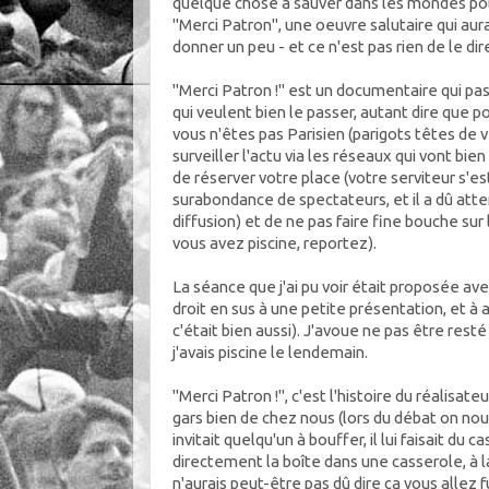
quelque chose à sauver dans les mondes poli
"Merci Patron", une oeuvre salutaire qui aur
donner un peu - et ce n'est pas rien de le dire
"Merci Patron !" est un documentaire qui pa
qui veulent bien le passer, autant dire que po
vous n'êtes pas Parisien (parigots têtes de 
surveiller l'actu via les réseaux qui vont bien 
de réserver votre place (votre serviteur s'es
surabondance de spectateurs, et il a dû atte
diffusion) et de ne pas faire fine bouche sur
vous avez piscine, reportez).
La séance que j'ai pu voir était proposée ave
droit en sus à une petite présentation, et à 
c'était bien aussi). J'avoue ne pas être rest
j'avais piscine le lendemain.
"Merci Patron !", c'est l'histoire du réalisate
gars bien de chez nous (lors du débat on nous
invitait quelqu'un à bouffer, il lui faisait du
directement la boîte dans une casserole, à l
n'aurais peut-être pas dû dire ça vous allez fu