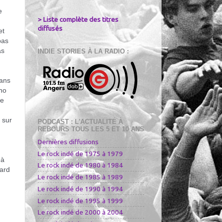
 
> Liste complète des titres
diffusés
t 
as 
s 
INDIE STORIES À LA RADIO :
ans 
ho 
e 
sur 
PODCAST : L'ACTUALITÉ À
REBOURS TOUS LES 5 ET 10 ANS
Dernières diffusions
Le rock indé de 1975 à 1979
à 
Le rock indé de 1980 à 1984
ard 
Le rock indé de 1985 à 1989
Le rock indé de 1990 à 1994
Le rock indé de 1995 à 1999
Le rock indé de 2000 à 2004