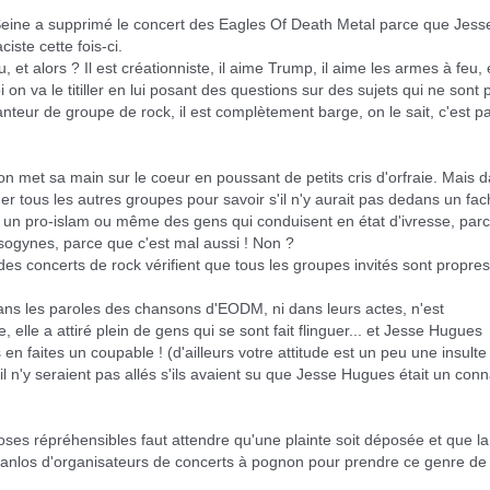
Seine a supprimé le concert des Eagles Of Death Metal parce que Jesse
iste cette fois-ci.
, et alors ? Il est créationniste, il aime Trump, il aime les armes à feu, e
on va le titiller en lui posant des questions sur des sujets qui ne sont p
eur de groupe de rock, il est complètement barge, on le sait, c'est pa
n met sa main sur le coeur en poussant de petits cris d'orfraie. Mais d
er tous les autres groupes pour savoir s'il n'y aurait pas dedans un fac
 un pro-islam ou même des gens qui conduisent en état d'ivresse, parc
sogynes, parce que c'est mal aussi ! Non ?
s concerts de rock vérifient que tous les groupes invités sont propres 
dans les paroles des chansons d'EODM, ni dans leurs actes, n'est 
, elle a attiré plein de gens qui se sont fait flinguer... et Jesse Hugues 
en faites un coupable ! (d'ailleurs votre attitude est un peu une insulte 
l n'y seraient pas allés s'ils avaient su que Jesse Hugues était un conn
hoses répréhensibles faut attendre qu'une plainte soit déposée et que la 
branlos d'organisateurs de concerts à pognon pour prendre ce genre de 