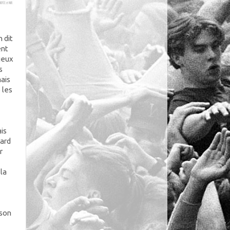
n dit
ent
lieux
s
mais
 les
ais
nard
r
 la
 son