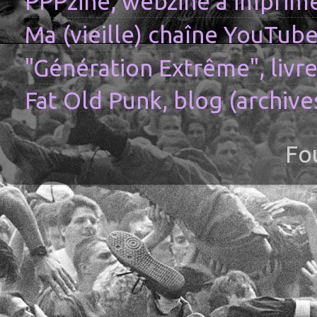
PPPzine, webzine à imprime
Ma (vieille) chaîne YouTub
"Génération Extrême", livre
Fat Old Punk, blog (archive
Fo