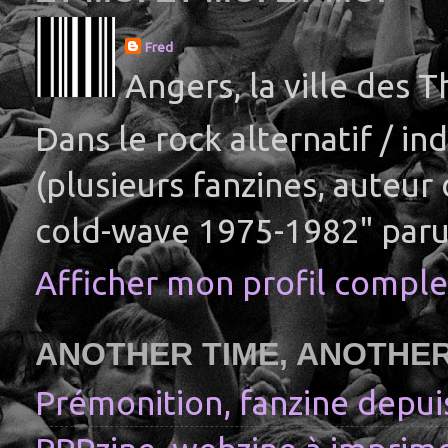
Fred
Angers, la ville des 
Dans le rock alternatif / i
(plusieurs fanzines, auteur
cold-wave 1975-1982" paru
Afficher mon profil comple
ANOTHER TIME, ANOTHE
Prémonition, fanzine depui