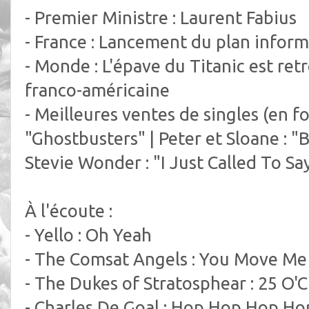
- Premier Ministre : Laurent Fabius
- France : Lancement du plan infor
- Monde : L'épave du Titanic est re
franco-américaine
- Meilleures ventes de singles (en fon
"Ghostbusters" | Peter et Sloane : "B
Stevie Wonder : "I Just Called To Sa
À l'écoute :
- Yello : Oh Yeah
- The Comsat Angels : You Move Me
- The Dukes of Stratosphear : 25 O'C
- Charles De Goal : Hop Hop Hop Ho