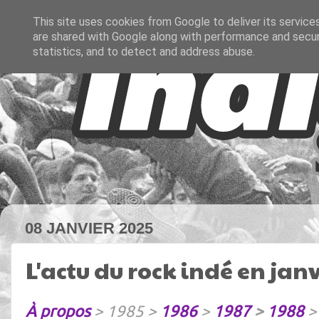
This site uses cookies from Google to deliver its service
are shared with Google along with performance and securi
statistics, and to detect and address abuse.
08 JANVIER 2025
L'actu du rock indé en jan
À propos
> 1985 >
1986
>
1987
>
1988