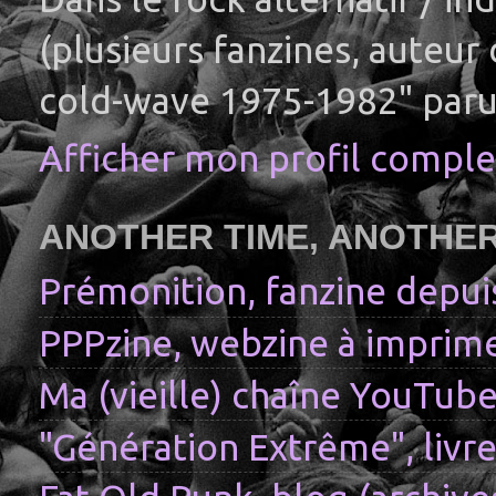
(plusieurs fanzines, auteur
cold-wave 1975-1982" paru
Afficher mon profil comple
ANOTHER TIME, ANOTHE
Prémonition, fanzine depui
PPPzine, webzine à imprime
Ma (vieille) chaîne YouTub
"Génération Extrême", livre