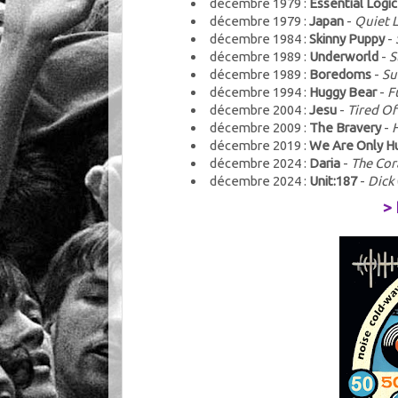
décembre 1979 :
Essential Logic
décembre 1979 :
Japan
-
Quiet L
décembre 1984 :
Skinny Puppy
-
décembre 1989 :
Underworld
-
S
décembre 1989 :
Boredoms
-
Su
décembre 1994 :
Huggy Bear
-
F
décembre 2004 :
Jesu
-
Tired O
décembre 2009 :
The Bravery
-
H
décembre 2019 :
We Are Only 
décembre 2024 :
Daria
-
The Co
décembre 2024 :
Unit:187
-
Dick
>