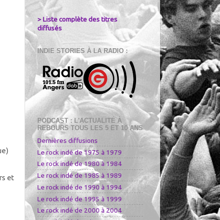
> Liste complète des titres
diffusés
INDIE STORIES À LA RADIO :
PODCAST : L'ACTUALITÉ À
REBOURS TOUS LES 5 ET 10 ANS
Dernières diffusions
ue)
Le rock indé de 1975 à 1979
Le rock indé de 1980 à 1984
Le rock indé de 1985 à 1989
rs et
Le rock indé de 1990 à 1994
Le rock indé de 1995 à 1999
Le rock indé de 2000 à 2004