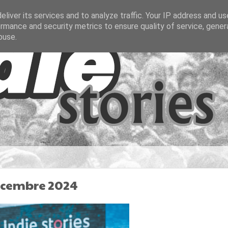
liver its services and to analyze traffic. Your IP address and u
rmance and security metrics to ensure quality of service, gene
buse.
décembre 2024