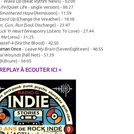
-
Wake Up
(Beat Rythm News) - 02:00
ife
(Quiet Life - single version) - 06:27
Smothered Hope
(Remission) - 11:59
tand Up
(Change the Weather) - 18:38
n, Gun, Run
(Soul Discharge) - 23:47
uck Yr Heart
(Weaponry Listens To Love) - 27:44
f Me
(Jesu) - 31:25
atef--k
(Stir the Blood) - 42:50
Human Once
-
Leave My Brain
(SevenEighteen) - 46:55
ral Wounds
(Fall Not) - 51:39
(Killcure) - 56:05
 REPLAY À ECOUTER ICI <