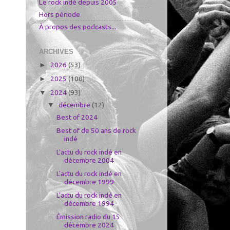
Le rock indé depuis 2005
Hors période
À propos des podcasts...
ARCHIVES
2026
(53)
►
2025
(100)
►
2024
(93)
▼
décembre
(12)
▼
Best of 2024
Best of de 50 ans de rock
indé
L'actu du rock indé en
décembre 2004
L'actu du rock indé en
décembre 1999
L'actu du rock indé en
décembre 1994
Émission radio du 15
décembre 2024