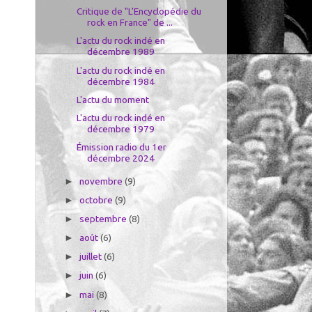
Critique de "L'Encyclopédie du
rock en France" de ...
L'actu du rock indé en
décembre 1989
L'actu du rock indé en
décembre 1984
L'actu du moment
L'actu du rock indé en
décembre 1979
Émission radio du 1er
décembre 2024
novembre
(9)
►
octobre
(9)
►
septembre
(8)
►
août
(6)
►
juillet
(6)
►
juin
(6)
►
mai
(8)
►