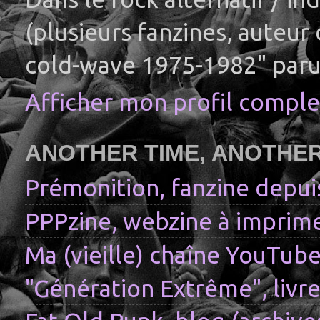
(plusieurs fanzines, auteur
cold-wave 1975-1982" paru
Afficher mon profil comple
ANOTHER TIME, ANOTHE
Prémonition, fanzine depui
PPPzine, webzine à imprime
Ma (vieille) chaîne YouTub
"Génération Extrême", livre