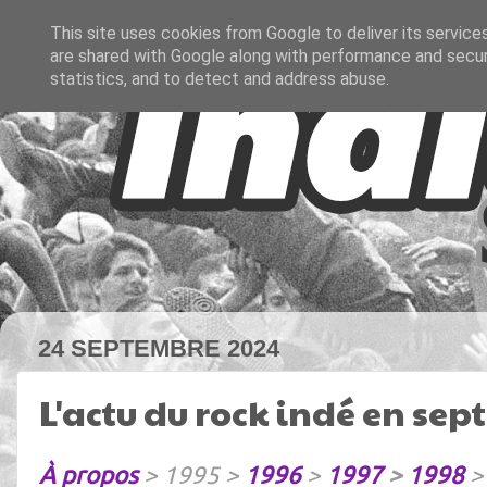
This site uses cookies from Google to deliver its service
are shared with Google along with performance and securi
statistics, and to detect and address abuse.
24 SEPTEMBRE 2024
L'actu du rock indé en se
À propos
> 1995 >
1996
>
1997
>
1998