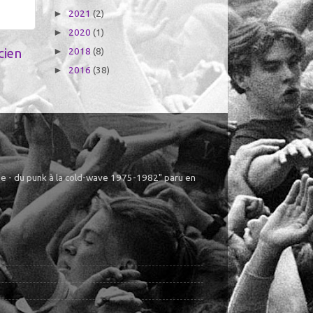
2021
(2)
►
2020
(1)
►
2018
(8)
cien
►
2016
(38)
►
ême - du punk à la cold-wave 1975-1982" paru en