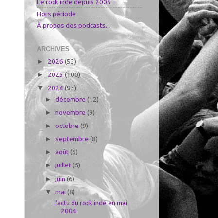
Le rock indé depuis 2005
Hors période
À propos des podcasts...
ARCHIVES
2026
(53)
►
2025
(100)
►
2024
(93)
▼
décembre
(12)
►
novembre
(9)
►
octobre
(9)
►
septembre
(8)
►
août
(6)
►
juillet
(6)
►
juin
(6)
►
mai
(8)
▼
L'actu du rock indé en mai
2004