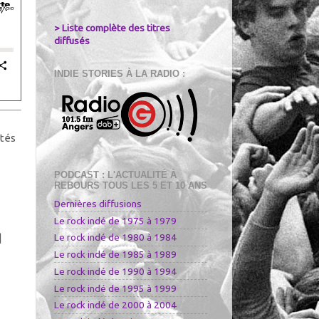
> Liste complète des titres
diffusés
INDIE STORIES À LA RADIO :
ités
PODCAST : L'ACTUALITÉ À
REBOURS TOUS LES 5 ET 10 ANS
Dernières diffusions
Le rock indé de 1975 à 1979
|
Le rock indé de 1980 à 1984
Le rock indé de 1985 à 1989
Le rock indé de 1990 à 1994
Le rock indé de 1995 à 1999
Le rock indé de 2000 à 2004