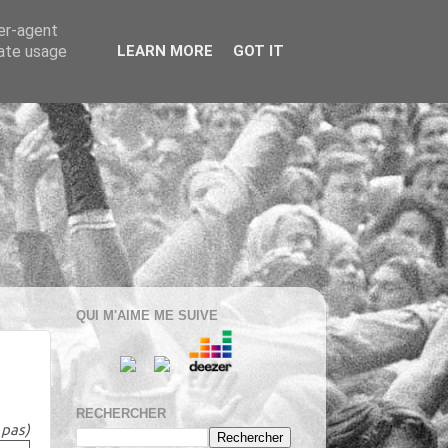
ser-agent
rate usage
LEARN MORE
GOT IT
QUI M'AIME ME SUIVE
RECHERCHER
 pas)