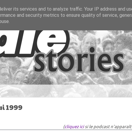
liver its services and to analyze traffic. Your IP address and u
rmance and security metrics to ensure quality of service, gene
buse.
ai 1999
(
cliquez ici
si le podcast n'apparaît