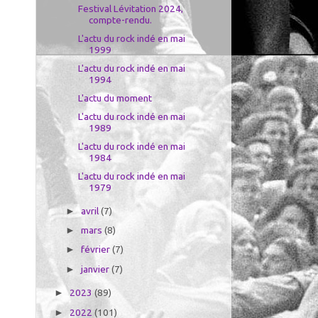
Festival Lévitation 2024,
compte-rendu.
L'actu du rock indé en mai
1999
L'actu du rock indé en mai
1994
L'actu du moment
L'actu du rock indé en mai
1989
L'actu du rock indé en mai
1984
L'actu du rock indé en mai
1979
avril
(7)
►
mars
(8)
►
février
(7)
►
janvier
(7)
►
2023
(89)
►
2022
(101)
►