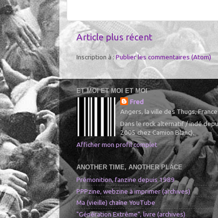
Article plus récent
Inscription à :
Publier les commentaires (Atom)
ET MOI ET MOI ET MOI
Fred
Angers, la ville des Thugs, France
Dans le rock alternatif / indé de
2005 chez Camion Blanc).
Afficher mon profil complet
ANOTHER TIME, ANOTHER PLACE
Prémonition, fanzine depuis 1989
PPPzine, webzine à imprimer (archives)
Ma (vieille) chaîne YouTube
"Génération Extrême", livre (archives)