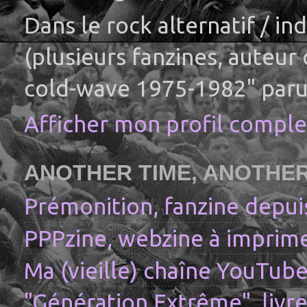
Dans le rock alternatif / i
(plusieurs fanzines, auteur
cold-wave 1975-1982" paru
Afficher mon profil comple
ANOTHER TIME, ANOTHE
Prémonition, fanzine depui
PPPzine, webzine à imprime
Ma (vieille) chaîne YouTub
"Génération Extrême", livre