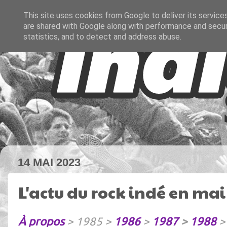
This site uses cookies from Google to deliver its service
are shared with Google along with performance and securi
statistics, and to detect and address abuse.
14 MAI 2023
L'actu du rock indé en mai
À propos
> 1985 >
1986
>
1987
>
1988
>