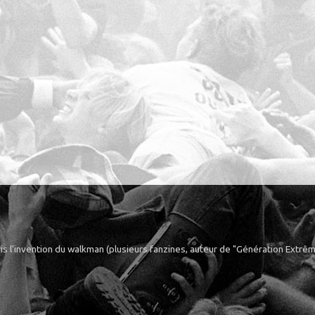
puis l'invention du walkman (plusieurs fanzines, auteur de "Génération Extr