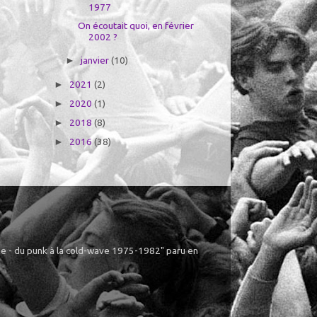
1977
On écoutait quoi, en février
2002 ?
janvier
(10)
►
2021
(2)
►
2020
(1)
►
2018
(8)
►
2016
(38)
►
ême - du punk à la cold-wave 1975-1982" paru en