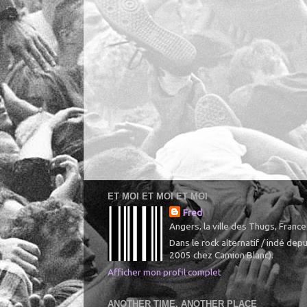
ET MOI ET MOI ET MOI
Fred
Angers, la ville des Thugs, France
Dans le rock alternatif / indé de
2005 chez Camion Blanc).
Afficher mon profil complet
ANOTHER TIME, ANOTHER PLACE