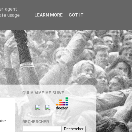
ser-agent
rate usage
LEARN MORE
GOT IT
QUI M'AIME ME SUIVE
aire
RECHERCHER