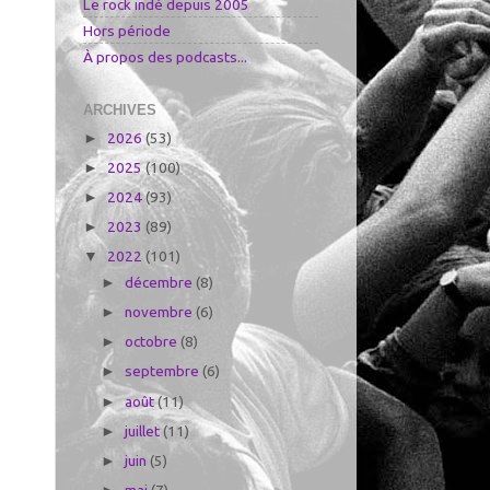
Le rock indé depuis 2005
Hors période
À propos des podcasts...
ARCHIVES
2026
(53)
►
2025
(100)
►
2024
(93)
►
2023
(89)
►
2022
(101)
▼
décembre
(8)
►
novembre
(6)
►
octobre
(8)
►
septembre
(6)
►
août
(11)
►
juillet
(11)
►
juin
(5)
►
mai
(7)