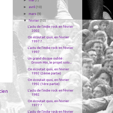
►
avril
(10)
►
mars
(9)
►
février
(10)
▼
L'actu de l'indie rock en février
2002
On écoutait quoi, en février
1997 ?
L'actu de l'indie rock en février
1997
Un grand disque oublié :
Droom Mix, le projet solo...
On écoutait quoi, en février
1992 (2ème partie)
On écoutait quoi, en février
1992 (1ère partie)
cien
L'actu de l'indie rock en février
1982
On écoutait quoi, en février
1977 ?
L'actu de l'indie rock en février