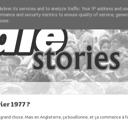
liver its services and to analyze traffic. Your IP address and u
rmance and security metrics to ensure quality of service, gene
buse.
ier 1977 ?
s grand chose. Mais en Angleterre, ça bouillonne, et ça commence à f