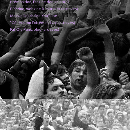
Prémonition, fanzine depuis 1989
PPPzine, webzine à imprimer (archives)
Ma (vieille) chaîne YouTube
"Génération Extrême", livre (archives)
Fat Old Punk, blog (archives)