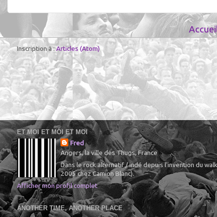
Accuei
Inscription à :
Articles (Atom)
ET MOI ET MOI ET MOI
Fred
Angers, la ville des Thugs, France
Dans le rock alternatif / indé depuis l'invention du 
2005 chez Camion Blanc).
Afficher mon profil complet
ANOTHER TIME, ANOTHER PLACE