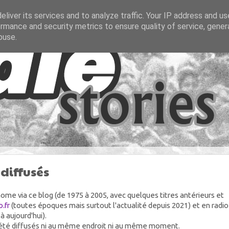
liver its services and to analyze traffic. Your IP address and u
rmance and security metrics to ensure quality of service, gene
buse.
 diffusés
ome via ce blog (de 1975 à 2005, avec quelques titres antérieurs et
.fr
(toutes époques mais surtout l'actualité depuis 2021) et en radio
à aujourd'hui).
as été diffusés ni au même endroit ni au même moment.