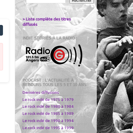
> Liste complète des titres
diffusés
INDIE STORIES À LA RADIO :
PODCAST : L'ACTUALITÉ À
REBOURS TOUS LES 5 ET 10 ANS
Dernières diffusions
Le rock indé de 1975 à 1979
Le rock indé de 1980 à 1984
Le rock indé de 1985 à 1989
Le rock indé de 1990 à 1994
Le rock indé de 1995 à 1999