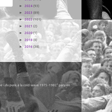
2024
(93)
►
2023
(89)
►
2022
(101)
►
2021
(2)
►
2020
(1)
►
2018
(8)
►
2016
(38)
►
ême - du punk à la cold-wave 1975-1982" paru en