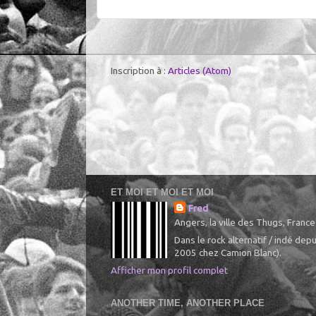
Inscription à :
Articles (Atom)
ET MOI ET MOI ET MOI
Fred
Angers, la ville des Thugs, France
Dans le rock alternatif / indé de
2005 chez Camion Blanc).
Afficher mon profil complet
ANOTHER TIME, ANOTHER PLACE