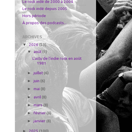
Le rock indé de 2000 à 2004
Le rock indé depuis 2005
Hors période
À propos des podcasts...
ARCHIVES
2026
(53)
▼
août
(1)
▼
L'actu de l'indie rock en août
1981
juillet
(6)
►
juin
(6)
►
mai
(8)
►
avril
(8)
►
mars
(8)
►
février
(8)
►
janvier
(8)
►
2025
(100)
►